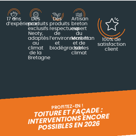
17 ans
Des
Des
Artisan
d’expérience
produits
produits
breton
exclusifs
respectueux
expert
Neoty,
de
du
adaptés
l’environnement
Morbihan
100% de
au
et
et de
satisfaction
climat
biodégradables
son
client
de la
climat
Bretagne
PROFITEZ-EN !
TOITURE ET FAÇADE :
INTERVENTIONS ENCORE
POSSIBLES EN 2026