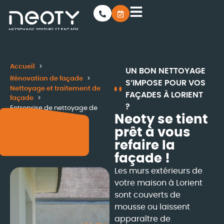
Accueil
UN BON NETTOYAGE
Rénovation de façade
S’IMPOSE POUR VOS
Nettoyage et traitement de
FAÇADES À LORIENT
façade
?
Entreprise de nettoyage de
Neoty se tient
façade à Lorient
prêt à vous
refaire la
façade !
Les murs extérieurs de
votre maison à Lorient
sont couverts de
mousse ou laissent
apparaître de