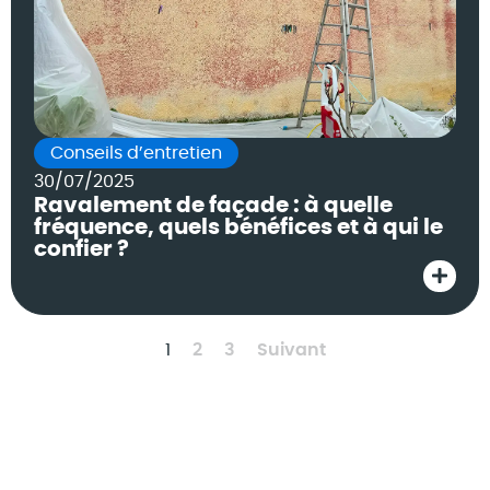
Conseils d’entretien
30/07/2025
Ravalement de façade : à quelle
fréquence, quels bénéfices et à qui le
confier ?
1
2
3
Suivant