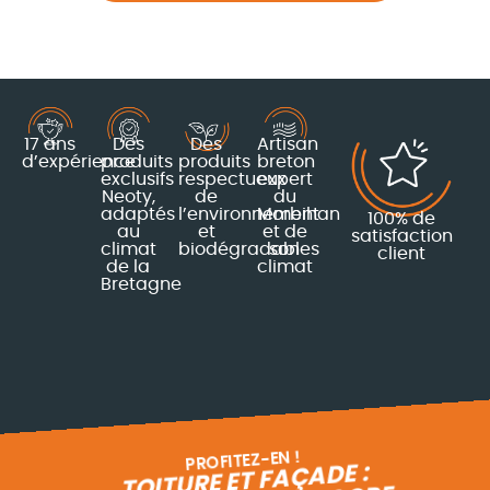
17 ans
Des
Des
Artisan
d’expérience
produits
produits
breton
exclusifs
respectueux
expert
Neoty,
de
du
adaptés
l’environnement
Morbihan
100% de
au
et
et de
satisfaction
climat
biodégradables
son
client
de la
climat
Bretagne
PROFITEZ-EN !
TOITURE ET FAÇADE :