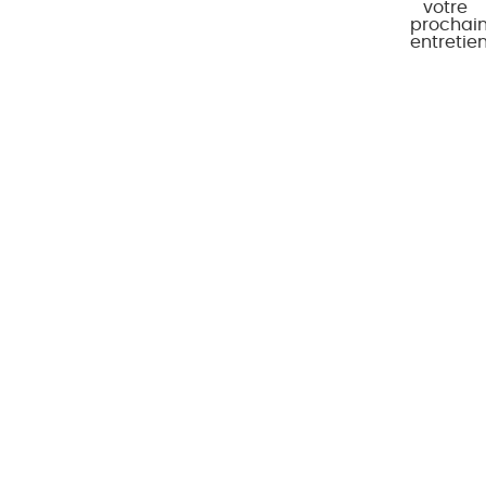
votre
prochai
entretie