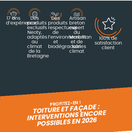
17 ans
Des
Des
Artisan
d’expérience
produits
produits
breton
exclusifs
respectueux
expert
Neoty,
de
du
adaptés
l’environnement
Morbihan
100% de
au
et
et de
satisfaction
climat
biodégradables
son
client
de la
climat
Bretagne
PROFITEZ-EN !
TOITURE ET FAÇADE :
INTERVENTIONS ENCORE
POSSIBLES EN 2026