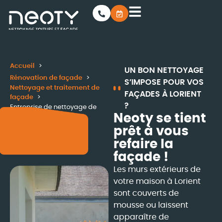
Accueil
UN BON NETTOYAGE
Rénovation de façade
S’IMPOSE POUR VOS
Nettoyage et traitement de
FAÇADES À LORIENT
façade
?
Entreprise de nettoyage de
Neoty se tient
façade à Lorient
prêt à vous
refaire la
façade !
Les murs extérieurs de
votre maison à Lorient
sont couverts de
mousse ou laissent
apparaître de