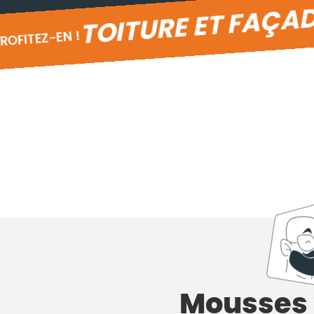
TOITURE ET FAÇAD
ROFITEZ-EN !
Mousses 