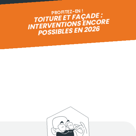
PROFITEZ-EN !
TOITURE ET FAÇADE :
INTERVENTIONS ENCORE
POSSIBLES EN 2026