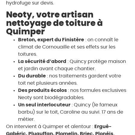
hydrofuge sur devis.
Neoty, votre artisan
nettoyage de toiture à
Quimper​
Breton, expert du Finistère
: on connaît le
climat de Cornouaille et ses effets sur les
toitures.
La sécurité d’abord
: Quincy protège maison
et jardin avant chaque chantier.
Du durable
: nos traitements gardent votre
toit net plusieurs années.
Des produits écolos
: nos formules exclusives
Neoty sont biodégradables.
Un seul interlocuteur
: Quincy (le fameux
barbu) sur le toit, Caroline au suivi. 17 ans de
métier.
On intervient à Quimper et alentour :
Ergué-
Gabéric, Pluguffan, Plomelin, Briec, Plonéis.