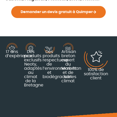
Demander un devis gratuit à Quimper
17 ans
Des
Des
Artisan
d’expérience
produits
produits
breton
exclusifs
respectueux
expert
Neoty,
de
du
adaptés
l’environnement
Morbihan
100% de
au
et
et de
satisfaction
climat
biodégradables
son
client
de la
climat
Bretagne