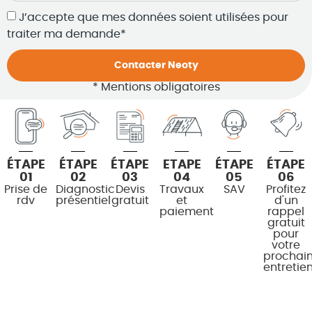
J’accepte que mes données soient utilisées pour
traiter ma demande*
Contacter Neoty
* Mentions obligatoires
ÉTAPE
ÉTAPE
ÉTAPE
ETAPE
ÉTAPE
ÉTAPE
01
02
03
04
05
06
Prise de
Diagnostic
Devis
Travaux
SAV
Profitez
rdv
présentiel
gratuit
et
d'un
paiement
rappel
gratuit
pour
votre
prochai
entretie