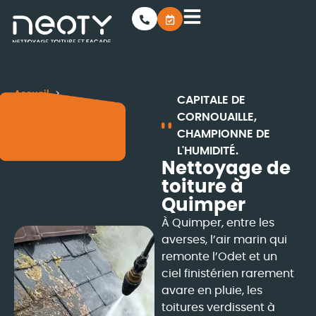
Accueil
CAPITALE DE
Rénovation de toiture
CORNOUAILLE,
Nettoyage de toiture
CHAMPIONNE DE
Nettoyage de toiture à
L'HUMIDITÉ.
Quimper
Nettoyage de
toiture à
Quimper
À Quimper, entre les
averses, l’air marin qui
remonte l’Odet et un
ciel finistérien rarement
avare en pluie, les
toitures verdissent à